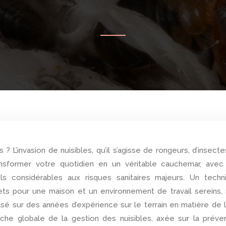
ransformer votre quotidien en un véritable cauchemar, avec
s considérables aux risques sanitaires majeurs. Un techni
rets pour une maison et un environnement de travail sereins,
asé sur des années d’expérience sur le terrain en matière de 
oche globale de la gestion des nuisibles, axée sur la préve