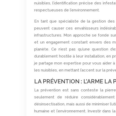
nuisibles, l’identification précise des infest
respectueuses de l’environnement.
En tant que spécialiste de la gestion des 
peuvent causer ces envahisseurs indésirabl
infrastructures. Mon approche se fonde s
et un engagement constant envers des mét
planète. Ce n’est pas qu’une question d’e
durablement hostile à leur installation, en pr
je partage mon expertise pour vous aider à
les nuisibles, en mettant l’accent sur la pré
LA PRÉVENTION : L’ARME LA
La prévention est sans conteste la pierre angulaire d’une gestion efficace des nuisibles. Elle permet non
seulement de réduire considérablement
désinsectisation, mais aussi de minimiser l’u
humaine et l’environnement. Investir dans la