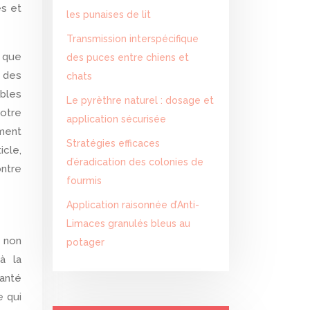
es et
les punaises de lit
Transmission interspécifique
s que
des puces entre chiens et
n des
chats
bles
Le pyrèthre naturel : dosage et
notre
application sécurisée
ement
Stratégies efficaces
icle,
d’éradication des colonies de
ontre
fourmis
Application raisonnée d’Anti-
Limaces granulés bleus au
potager
à la
santé
e qui