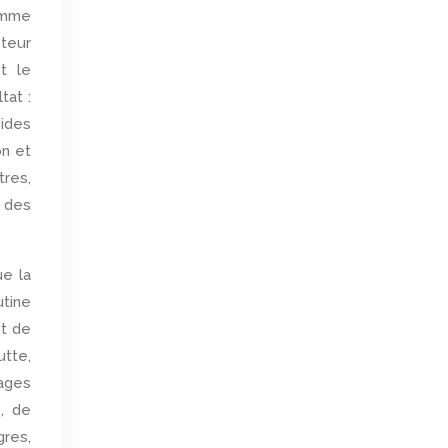
comme
teur
t le
tat :
cides
on et
tres,
n des
ue la
utine
et de
utte,
hages
, de
gres,