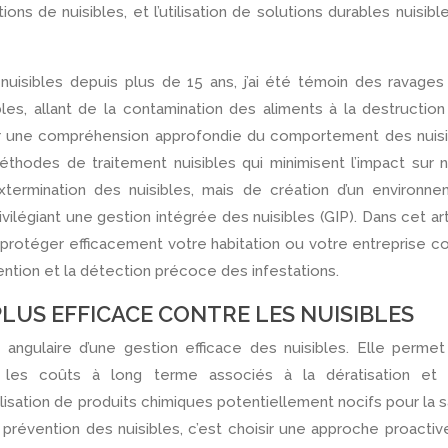
ations de nuisibles, et l’utilisation de solutions durables nuisibl
nuisibles depuis plus de 15 ans, j’ai été témoin des ravage
es, allant de la contamination des aliments à la destructio
ur une compréhension approfondie du comportement des nuisi
hodes de traitement nuisibles qui minimisent l’impact sur 
xtermination des nuisibles, mais de création d’un environn
ivilégiant une gestion intégrée des nuisibles (GIP). Dans cet art
 protéger efficacement votre habitation ou votre entreprise c
vention et la détection précoce des infestations.
 PLUS EFFICACE CONTRE LES NUISIBLES
 les coûts à long terme associés à la dératisation et 
tilisation de produits chimiques potentiellement nocifs pour la 
 prévention des nuisibles, c’est choisir une approche proactiv