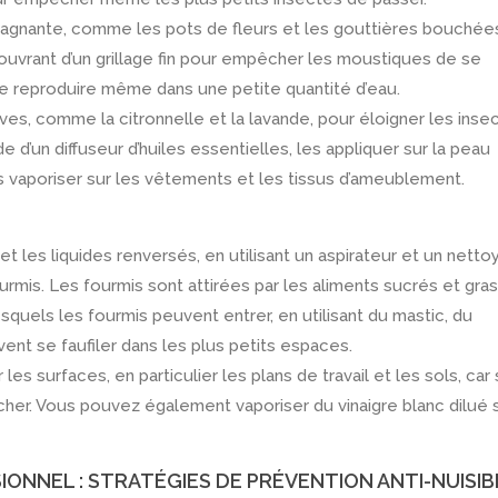
tagnante, comme les pots de fleurs et les gouttières bouchée
ouvrant d’un grillage fin pour empêcher les moustiques de se
e reproduire même dans une petite quantité d’eau.
ives, comme la citronnelle et la lavande, pour éloigner les inse
ide d’un diffuseur d’huiles essentielles, les appliquer sur la peau
s vaporiser sur les vêtements et les tissus d’ameublement.
les liquides renversés, en utilisant un aspirateur et un netto
ourmis. Les fourmis sont attirées par les aliments sucrés et gras
esquels les fourmis peuvent entrer, en utilisant du mastic, du
vent se faufiler dans les plus petits espaces.
les surfaces, en particulier les plans de travail et les sols, car
cher. Vous pouvez également vaporiser du vinaigre blanc dilué 
ONNEL : STRATÉGIES DE PRÉVENTION ANTI-NUISIB