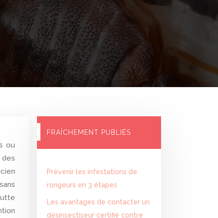
FRAÎCHEMENT PUBLIÉS
 des
cien
Prévenir les infestations de
 sans
rongeurs en 3 étapes
lutte
Les avantages de contacter un
ntion
désinsectiseur certifié contre