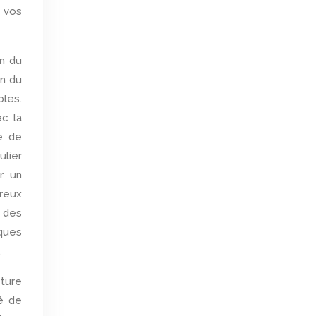
t vos
on du
on du
bles.
ec la
e de
ulier
ar un
ureux
e des
iques
.
eture
lé de