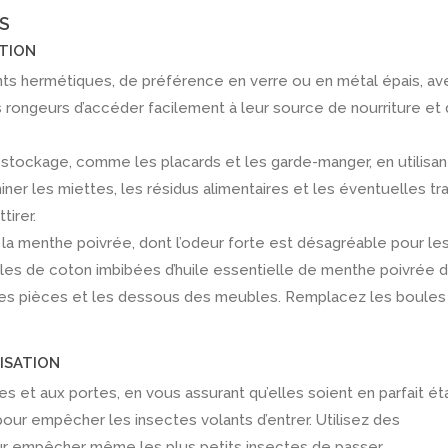
S
ATION
nts hermétiques, de préférence en verre ou en métal épais, av
 rongeurs d’accéder facilement à leur source de nourriture et
tockage, comme les placards et les garde-manger, en utilisan
iner les miettes, les résidus alimentaires et les éventuelles tr
tirer.
 la menthe poivrée, dont l’odeur forte est désagréable pour le
les de coton imbibées d’huile essentielle de menthe poivrée 
des pièces et les dessous des meubles. Remplacez les boules
TISATION
s et aux portes, en vous assurant qu’elles soient en parfait ét
our empêcher les insectes volants d’entrer. Utilisez des
ur empêcher même les plus petits insectes de passer.