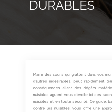
DURABLES
Marre des souris qui grattent dans vos murs ? L’invasion de nuisibles, qu’il s’agisse de rongeurs, d’insectes ou
d’autres indésirables, peut rapidement t
conséquences allant des dégâts matériel
nuisibles aguerri vous dévoile ici ses sec
nuisibles et en toute sécurité. Ce guide, b
contre les nuisibles, vous offre une appr