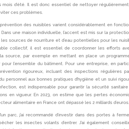
es mois d’été. Il est donc essentiel de nettoyer régulièremen
éviter ces problèmes.
prévention des nuisibles varient considérablement en foncti
ans une maison individuelle, l’accent est mis sur la protecti
 les sources de nourriture et d’eau potentielles pour les nuisi
e collectif, il est essentiel de coordonner les efforts av
à la source, par exemple en mettant en place un programm
r pour l’ensemble du bâtiment. Pour une entreprise, en partic
révention rigoureux, incluant des inspections régulières p
n du personnel aux bonnes pratiques d’hygiène et un suivi rigo
ction, est indispensable pour garantir la sécurité sanitair
tions en vigueur. En 2023, on estime que les pertes économ
ecteur alimentaire en France ont dépassé les 2 milliards d’euros
’un parc, j’ai recommandé d’investir dans des portes à ferm
êcher les insectes volants d’entrer. J’ai également conseil