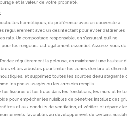
ourage et la valeur de votre propriété.
S
s poubelles hermétiques, de préférence avec un couvercle à
 régulièrement avec un désinfectant pour éviter d’attirer les
es rats. Un compostage responsable, en s’assurant qu’il ne
 pour les rongeurs, est également essentiel. Assurez-vous de
* Tondez régulièrement la pelouse, en maintenant une hauteur 
rbres et les arbustes pour limiter les zones d’ombre et d’humid
moustiques, et supprimez toutes les sources d’eau stagnante 
mme les pneus usagés ou les arrosoirs remplis.
les fissures et les trous dans les fondations, les murs et le to
pide pour empêcher les nuisibles de pénétrer. Installez des gril
nêtres et aux conduits de ventilation, et vérifiez et réparez le
vironnements favorables au développement de certains nuisibl