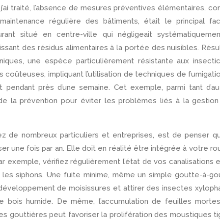
 j’ai traité, l’absence de mesures préventives élémentaires, 
aintenance régulière des bâtiments, était le principal fac
rant situé en centre-ville qui négligeait systématiquemen
issant des résidus alimentaires à la portée des nuisibles. Résul
niques, une espèce particulièrement résistante aux insecti
s coûteuses, impliquant l’utilisation de techniques de fumigati
t pendant près d’une semaine. Cet exemple, parmi tant d’au
e de la prévention pour éviter les problèmes liés à la gestio
z de nombreux particuliers et entreprises, est de penser q
r une fois par an. Elle doit en réalité être intégrée à votre ro
r exemple, vérifiez régulièrement l’état de vos canalisations 
 et les siphons. Une fuite minime, même un simple goutte-à-go
 développement de moisissures et attirer des insectes xylop
e bois humide. De même, l’accumulation de feuilles mortes
s gouttières peut favoriser la prolifération des moustiques ti