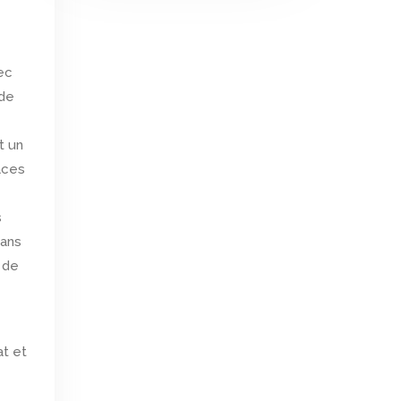
ec
 de
t un
aces
s
dans
 de
at et