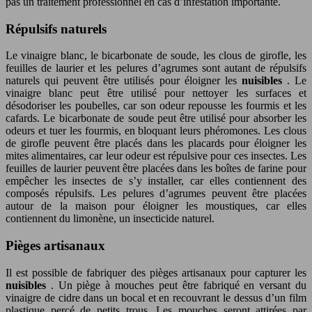
pas un traitement professionnel en cas d’infestation importante.
Répulsifs naturels
Le vinaigre blanc, le bicarbonate de soude, les clous de girofle, les
feuilles de laurier et les pelures d’agrumes sont autant de répulsifs
naturels qui peuvent être utilisés pour éloigner les
nuisibles
. Le
vinaigre blanc peut être utilisé pour nettoyer les surfaces et
désodoriser les poubelles, car son odeur repousse les fourmis et les
cafards. Le bicarbonate de soude peut être utilisé pour absorber les
odeurs et tuer les fourmis, en bloquant leurs phéromones. Les clous
de girofle peuvent être placés dans les placards pour éloigner les
mites alimentaires, car leur odeur est répulsive pour ces insectes. Les
feuilles de laurier peuvent être placées dans les boîtes de farine pour
empêcher les insectes de s’y installer, car elles contiennent des
composés répulsifs. Les pelures d’agrumes peuvent être placées
autour de la maison pour éloigner les moustiques, car elles
contiennent du limonène, un insecticide naturel.
Pièges artisanaux
Il est possible de fabriquer des pièges artisanaux pour capturer les
nuisibles
. Un piège à mouches peut être fabriqué en versant du
vinaigre de cidre dans un bocal et en recouvrant le dessus d’un film
plastique percé de petits trous. Les mouches seront attirées par