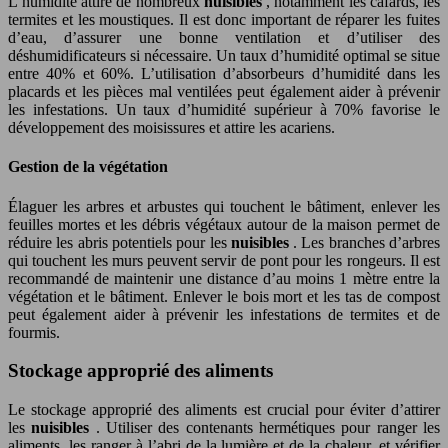
L’humidité attire de nombreux
nuisibles
, notamment les cafards, les
termites et les moustiques. Il est donc important de réparer les fuites
d’eau, d’assurer une bonne ventilation et d’utiliser des
déshumidificateurs si nécessaire. Un taux d’humidité optimal se situe
entre 40% et 60%. L’utilisation d’absorbeurs d’humidité dans les
placards et les pièces mal ventilées peut également aider à prévenir
les infestations. Un taux d’humidité supérieur à 70% favorise le
développement des moisissures et attire les acariens.
Gestion de la végétation
Élaguer les arbres et arbustes qui touchent le bâtiment, enlever les
feuilles mortes et les débris végétaux autour de la maison permet de
réduire les abris potentiels pour les
nuisibles
. Les branches d’arbres
qui touchent les murs peuvent servir de pont pour les rongeurs. Il est
recommandé de maintenir une distance d’au moins 1 mètre entre la
végétation et le bâtiment. Enlever le bois mort et les tas de compost
peut également aider à prévenir les infestations de termites et de
fourmis.
Stockage approprié des aliments
Le stockage approprié des aliments est crucial pour éviter d’attirer
les
nuisibles
. Utiliser des contenants hermétiques pour ranger les
aliments, les ranger à l’abri de la lumière et de la chaleur, et vérifier