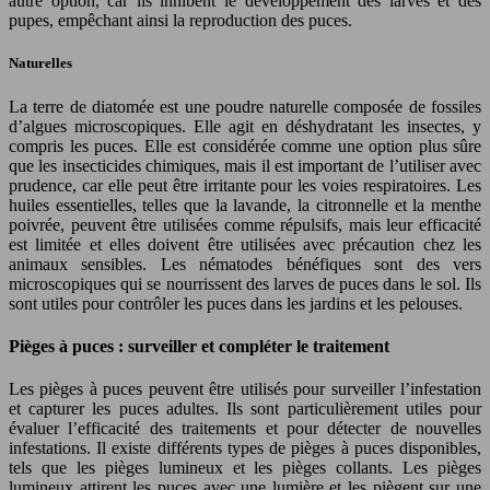
autre option, car ils inhibent le développement des larves et des
pupes, empêchant ainsi la reproduction des puces.
Naturelles
La terre de diatomée est une poudre naturelle composée de fossiles
d’algues microscopiques. Elle agit en déshydratant les insectes, y
compris les puces. Elle est considérée comme une option plus sûre
que les insecticides chimiques, mais il est important de l’utiliser avec
prudence, car elle peut être irritante pour les voies respiratoires. Les
huiles essentielles, telles que la lavande, la citronnelle et la menthe
poivrée, peuvent être utilisées comme répulsifs, mais leur efficacité
est limitée et elles doivent être utilisées avec précaution chez les
animaux sensibles. Les nématodes bénéfiques sont des vers
microscopiques qui se nourrissent des larves de puces dans le sol. Ils
sont utiles pour contrôler les puces dans les jardins et les pelouses.
Pièges à puces : surveiller et compléter le traitement
Les pièges à puces peuvent être utilisés pour surveiller l’infestation
et capturer les puces adultes. Ils sont particulièrement utiles pour
évaluer l’efficacité des traitements et pour détecter de nouvelles
infestations. Il existe différents types de pièges à puces disponibles,
tels que les pièges lumineux et les pièges collants. Les pièges
lumineux attirent les puces avec une lumière et les piègent sur une