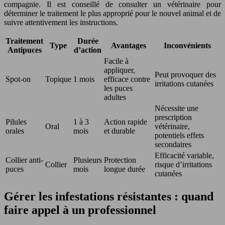
compagnie. Il est conseillé de consulter un vétérinaire pour
déterminer le traitement le plus approprié pour le nouvel animal et de
suivre attentivement les instructions.
Traitement
Durée
Type
Avantages
Inconvénients
Antipuces
d’action
Facile à
appliquer,
Peut provoquer des
Spot-on
Topique
1 mois
efficace contre
irritations cutanées
les puces
adultes
Nécessite une
prescription
Pilules
1 à 3
Action rapide
Oral
vétérinaire,
orales
mois
et durable
potentiels effets
secondaires
Efficacité variable,
Collier anti-
Plusieurs
Protection
Collier
risque d’irritations
puces
mois
longue durée
cutanées
Gérer les infestations résistantes : quand
faire appel à un professionnel