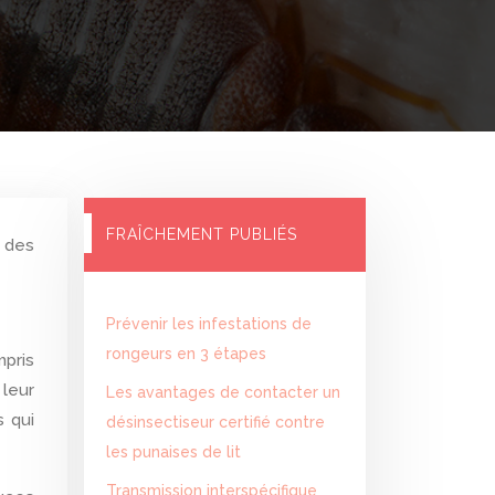
FRAÎCHEMENT PUBLIÉS
Prévenir les infestations de
rongeurs en 3 étapes
mpris
 leur
Les avantages de contacter un
s qui
désinsectiseur certifié contre
les punaises de lit
Transmission interspécifique