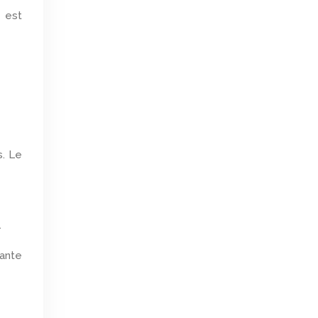
e est
s. Le
.
tante