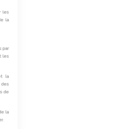
r les
e la
s par
t les
et la
 des
es de
de la
r.