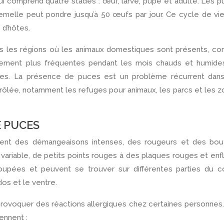
i comprend quatre stades : œuf, larve, pupe et adulte. Les 
femelle peut pondre jusqu’à 50 œufs par jour. Ce cycle de vi
 d’hôtes.
s les régions où les animaux domestiques sont présents, c
galement plus fréquentes pendant les mois chauds et humide
ives. La présence de puces est un problème récurrent dans
rôlée, notamment les refuges pour animaux, les parcs et les 
 PUCES
ent des démangeaisons intenses, des rougeurs et des bou
variable, de petits points rouges à des plaques rouges et enf
upées et peuvent se trouver sur différentes parties du co
os et le ventre.
ovoquer des réactions allergiques chez certaines personnes
ennent :