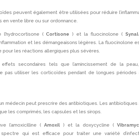
des peuvent également être utilisées pour réduire l’inflamm
s en vente libre ou sur ordonnance.
e l’hydrocortisone (
Cortisone
) et la fluocinolone (
Syna
l’inflammation et les démangeaisons légères. La fluocinolone e
e pour les réactions allergiques plus sévères.
effets secondaires tels que l’amincissement de la peau,
ne pas utiliser les corticoïdes pendant de longues périodes
un médecin peut prescrire des antibiotiques. Les antibiotiques
que les comprimés, les capsules et les sirops.
ve l’amoxicilline (
Amoxil
) et la doxycycline (
Vibramy
e spectre qui est efficace pour traiter une variété d’infec