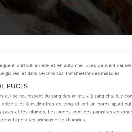
ergiques, et dans certains cas, transmettre des maladies.
DE PUCES
es qui se nourrissent du sang des animaux à sang chaud, y co
entre 2 et 8 millimètres de long et ont un corps aplati qui
 poils et les plumes. Les puces sont des parasites externe
rtants pour les animaux et les humains.