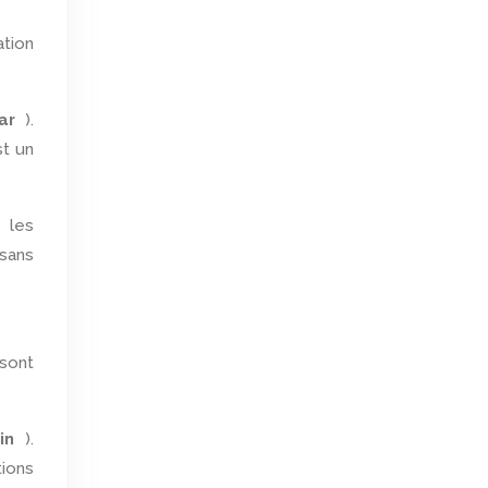
ation
lar
).
st un
 les
 sans
 sont
cin
).
tions