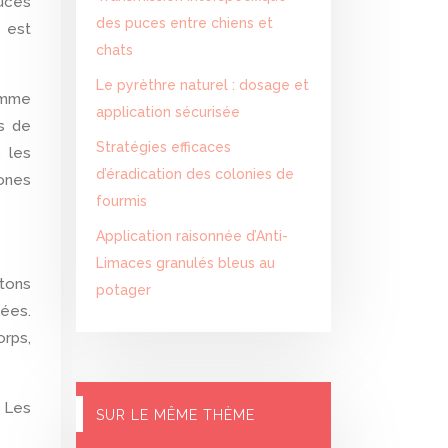
puces
des puces entre chiens et
e est
chats
Le pyrèthre naturel : dosage et
omme
application sécurisée
s de
Stratégies efficaces
 les
d’éradication des colonies de
zones
fourmis
Application raisonnée d’Anti-
Limaces granulés bleus au
tons
potager
lées.
rps,
. Les
SUR LE MÊME THÈME