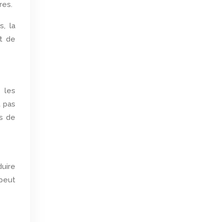
res.
, la
et de
 les
 pas
as de
duire
 peut