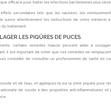
ique efficace pour traiter les infections bactériennes plus sévè
effets secondaires tels que les nausées, les vomissements
t de suivre attentivement les instructions de votre médecin 
e du traitement.
AGER LES PIQÛRES DE PUCES
ents, certains remèdes maison peuvent aider à soulager
t, il est important de noter que ces remèdes ne remplacent
jours conseillé de consulter un professionnel de santé en c
oude et de l’eau, et appliquez-la sur la zone piquée pour ré
icarbonate de soude a des propriétés anti-inflammatoires et
uce.