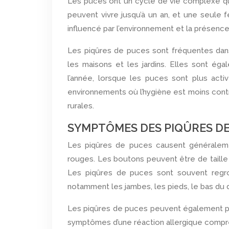
Les puces ont un cycle de vie complexe qu
peuvent vivre jusqu’à un an, et une seule 
influencé par l’environnement et la présence
Les piqûres de puces sont fréquentes dan
les maisons et les jardins. Elles sont é
l’année, lorsque les puces sont plus act
environnements où l’hygiène est moins cont
rurales.
SYMPTÔMES DES PIQÛRES DE
Les piqûres de puces causent généralem
rouges. Les boutons peuvent être de taille 
Les piqûres de puces sont souvent regro
notamment les jambes, les pieds, le bas du d
Les piqûres de puces peuvent également pr
symptômes d’une réaction allergique compr