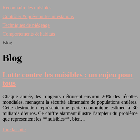
Reconnaître les nuisibles
Contrôler & prévenir les infestations
Techniques de piégeage
Comportements & habitats
Blog
Blog
Lutte contre les nuisibles : un enjeu pour
tous
Chaque année, les rongeurs détruisent environ 20% des récoltes
mondiales, menaçant la sécurité alimentaire de populations entières.
Cette destruction représente une perte économique estimée à 30
milliards d’euros. Ce chiffre alarmant illustre l’ampleur du problème
que représentent les **nuisibles**, bien…
Lire la suite