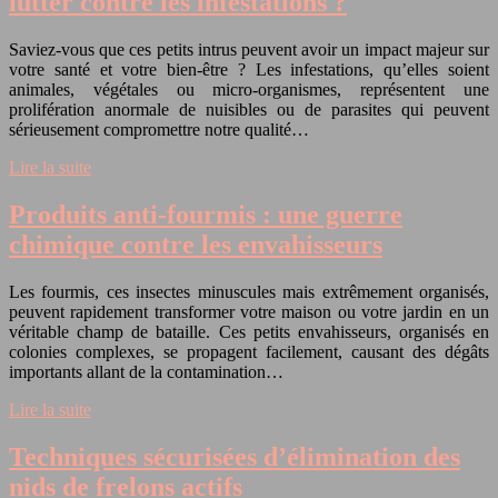
lutter contre les infestations ?
Saviez-vous que ces petits intrus peuvent avoir un impact majeur sur
votre santé et votre bien-être ? Les infestations, qu’elles soient
animales, végétales ou micro-organismes, représentent une
prolifération anormale de nuisibles ou de parasites qui peuvent
sérieusement compromettre notre qualité…
Lire la suite
Produits anti-fourmis : une guerre
chimique contre les envahisseurs
Les fourmis, ces insectes minuscules mais extrêmement organisés,
peuvent rapidement transformer votre maison ou votre jardin en un
véritable champ de bataille. Ces petits envahisseurs, organisés en
colonies complexes, se propagent facilement, causant des dégâts
importants allant de la contamination…
Lire la suite
Techniques sécurisées d’élimination des
nids de frelons actifs