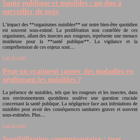
Santé publique et nuisibles : un duo à
surveiller de près
L’impact des **organismes nuisibles** sur notre bien-être quotidien
est souvent sous-estimé. La prolifération non contrôlée de ces
organismes, allant des insectes aux rongeurs, représente une menace
insidieuse pour la **santé publique**. La vigilance et la
compréhension de ces enjeux sont…
Lire la suite
Peut-on vraiment causer des maladies en
négligeant les nuisibles ?
La présence de nuisibles, tels que les rongeurs et les insectes, dans
nos environnements quotidiens soulève une question cruciale
concernant la santé publique. La négligence face aux infestations de
nuisibles peut avoir des conséquences sanitaires graves et souvent
sous-estimées. Plus…
Lire la suite
Sensibilisation communautaire : tous