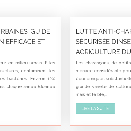
RBAINES: GUIDE
LUTTE ANTI-CHA
 EFFICACE ET
SÉCURISÉE D’INS
AGRICULTURE D
r en milieu urbain. Elles
Les charançons, de petit
uctures, contaminent les
menace considérable pour 
s bactéries. Environ 12%
économiques substantielle
ions chaque année (donnée
grande variété de cultures
maïs et le blé,…
LIRE LA SUITE