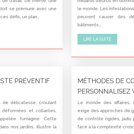
s de travail. De même, une
milliards d’euros en domma
oit se prémunir avec une
le monde. Les infestations
ces défis, un plan…
peuvent causer des dé
bâtiments,…
LIRE LA SUITE
ESTE PRÉVENTIF
MÉTHODES DE CO
PERSONNALISEZ 
 de délicatesse, croulant
Le monde des affaires, 
s déformées et collantes,
exige des approches de g
appelée fumagine. Cette
de contrôle rigides, jadis 
s nos jardins, illustre la
face à la complexité crois