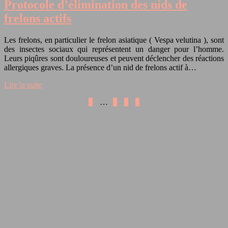
Protocole d’élimination des nids de
frelons actifs
Les frelons, en particulier le frelon asiatique ( Vespa velutina ), sont
des insectes sociaux qui représentent un danger pour l’homme.
Leurs piqûres sont douloureuses et peuvent déclencher des réactions
allergiques graves. La présence d’un nid de frelons actif à…
Lire la suite
1
…
5
6
7